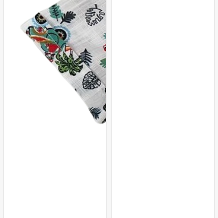
Mavi
Pembe
Kırmızı
Mavi
Lacivert
Bey