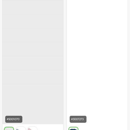
Beyaz
Pembe
Somon
#5001070
#3007273