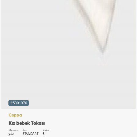
#5001070
Coppa
Kız bebek Tokası
Mevsim
Yaş
Paket
yaz
STANDART
5