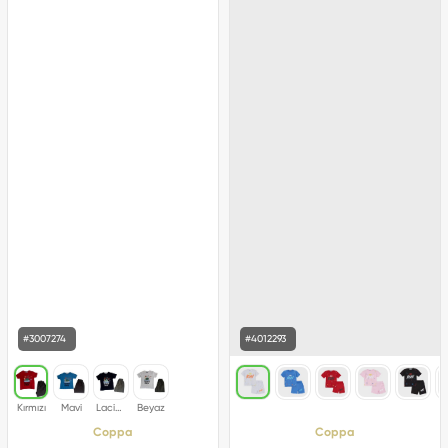
#3007274
#4012293
Coppa
Coppa