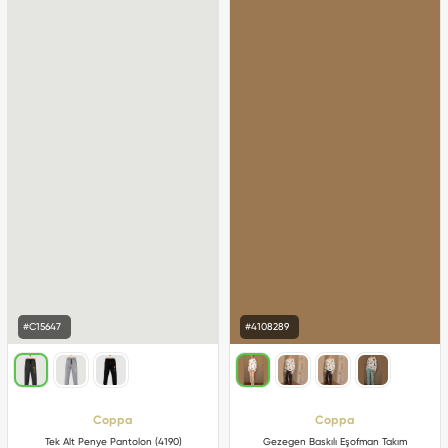
#C15647
#4108289
Coppa
Coppa
Tek Alt Penye Pantolon (4190)
Gezegen Baskılı Eşofman Takım