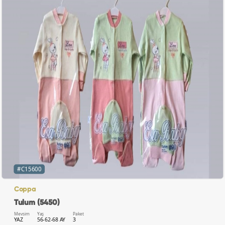
#C15600
Coppa
Tulum (5450)
Mevsim
Yaş
Paket
YAZ
56-62-68 AY
3