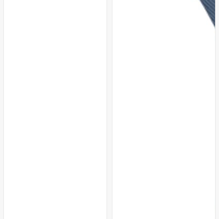
Lacivert
Antransit