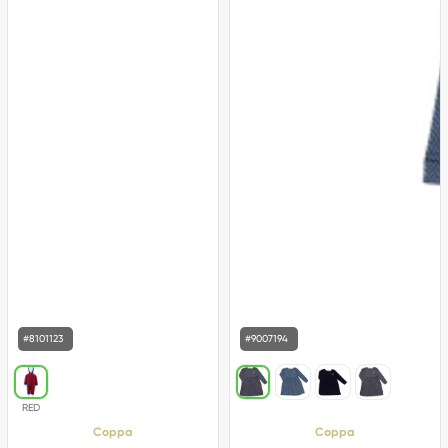
#8101123
#9007194
Coppa
Coppa