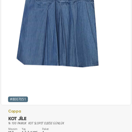
#8007051
Coppa
KOT JİLE
% 100 PAMUK KOT SLOPET ELBİSE GÜNLÜK
Mevsim
Yaş
Paket