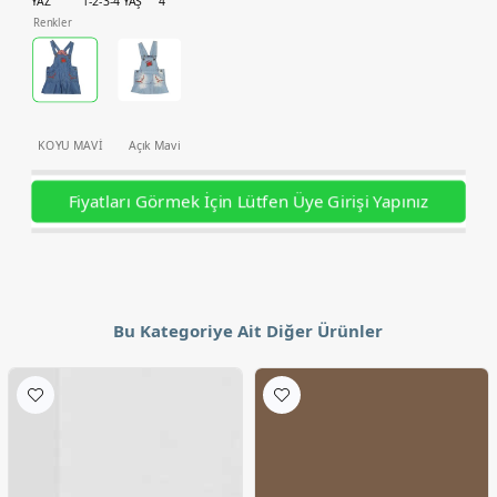
YAZ
1-2-3-4 YAŞ
4
Renkler
KOYU MAVİ
Açık Mavi
Fiyatları Görmek İçin Lütfen Üye Girişi Yapınız
Bu Kategoriye Ait Diğer Ürünler