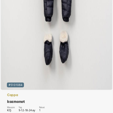
#5101084
Coppa
kozmonot
Mevsim
Yaş
Paket
KIŞ
9-12-18-24 ay
1