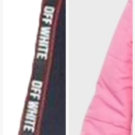
PUDRA
Turuncu
Mor
Beyaz
SAKS
Yeşil
Sarı
Siyah
Fuşya
Gri
Yeşil