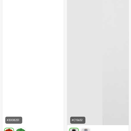
Lacivert
RED
Pembe
Neon yeşil
#3008251
#C15632