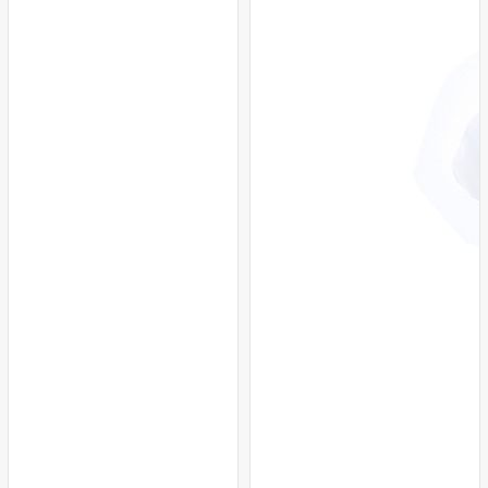
Lila
Haki
Siyah