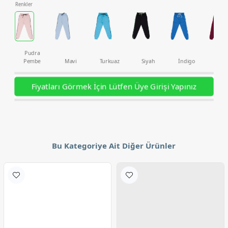
Renkler
Pudra
Pembe
Mavi
Turkuaz
Siyah
İndigo
Bor
Fiyatları Görmek İçin Lütfen Üye Girişi Yapınız
Bu Kategoriye Ait Diğer Ürünler