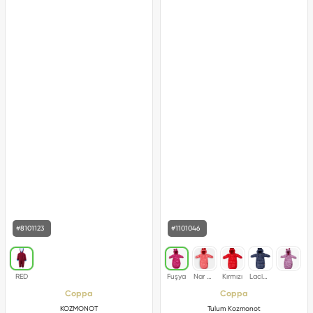
#8101123
#1101046
Coppa
Coppa
KOZMONOT
Tulum Kozmonot