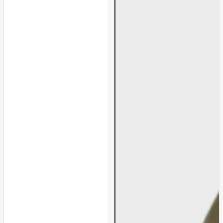
PUDRA
Turuncu
Mor
Beyaz
SAKS
Yeşil
Siyah
Siyah
Gri