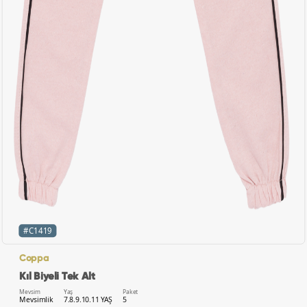
#C1419
Coppa
Kıl Biyeli Tek Alt
Mevsim
Yaş
Paket
Mevsimlik
7.8.9.10.11 YAŞ
5