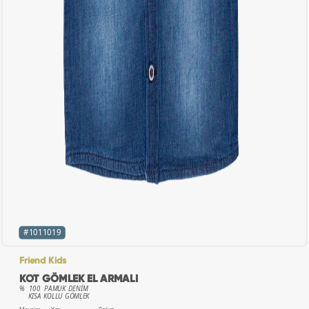
#1011019
Friend Kids
KOT GÖMLEK EL ARMALI
% 100 PAMUK DENİM
KISA KOLLU GÖMLEK