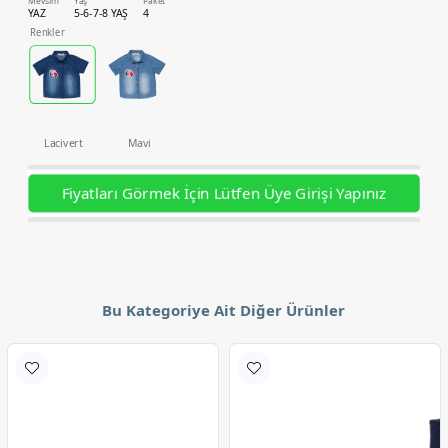
Mevsim
Yaş
Paket
YAZ
5-6-7-8 YAŞ
4
Renkler
Lacivert
Mavi
Fiyatları Görmek İçin Lütfen Üye Girişi Yapınız
Bu Kategoriye Ait Diğer Ürünler