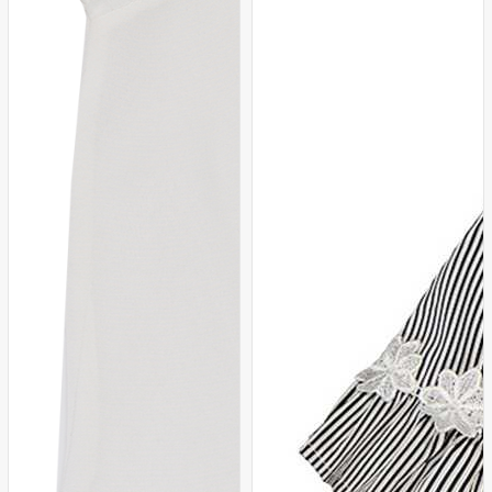
Pembe
Mavi
Somon
Sarı
Somon
Mavi
Pembe