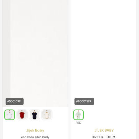
#5001099
#F0001529
Jijek Baby
JİJEK BABY
kısa kollu zıbın body
KIZ BEBE TULUM