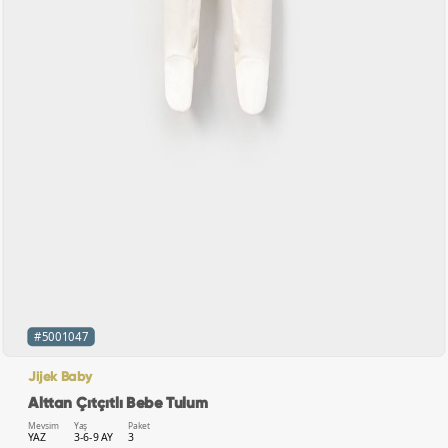
#5001047
Jijek Baby
Alttan Çıtçıtlı Bebe Tulum
Mevsim
Yaş
Paket
YAZ
3-6-9 AY
3