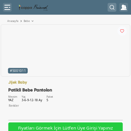
Anasayfa
Bebe
#5001011
Jijek Baby
Patikli Bebe Pantolon
Mevsim
Yaş
Paket
YAZ
3-6-9-12-18 Ay
5
Renkler
Fiyatları Görmek İçin Lütfen Üye Girişi Yapınız