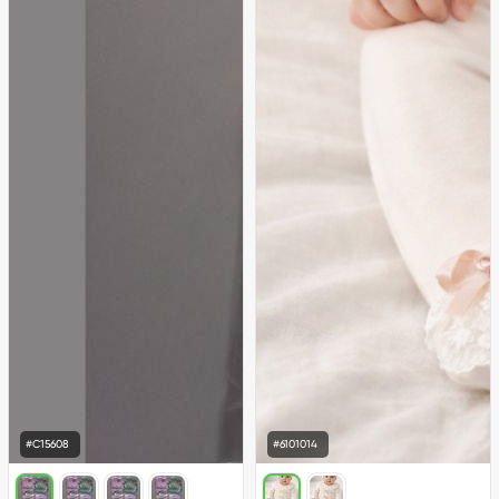
#C15608
#6101014