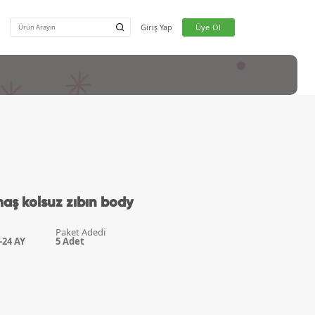
maş kolsuz zıbın body
Kız Ço
Paket Adedi
-24 AY
5
Adet
Erkek 