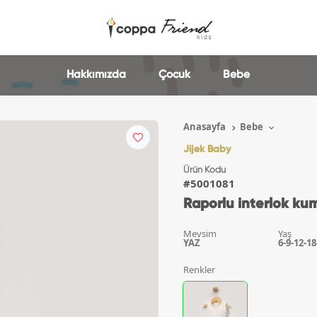
Hakkımızda
Çocuk
Bebe
Anasayfa
Bebe
Jijek Baby
Ürün Kodu
#5001081
Raporlu interlok ku
Mevsim
Yaş
YAZ
6-9-12-18
Renkler