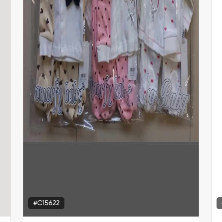
#C15622