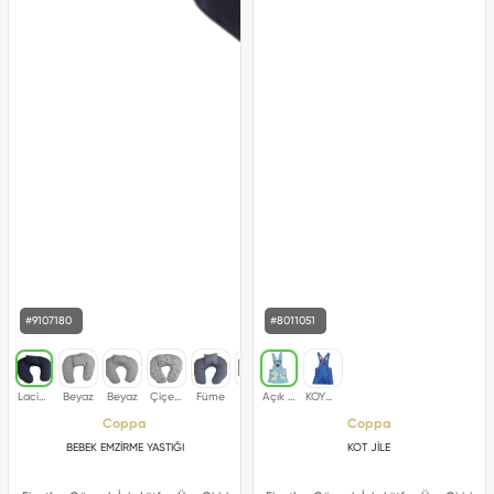
#9107180
#8011051
Coppa
Coppa
BEBEK EMZİRME YASTIĞI
KOT JİLE