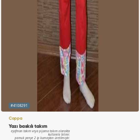
#4108291
Coppa
Yazı baskılı takım
eşofman takım veya pijama takım olarakta
kullanıla bilinir.
pamuk penye 2 ip kumaştan üretilmiştir.