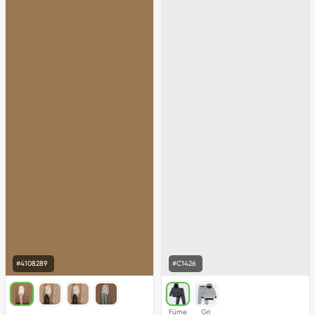
#4108289
#C1426