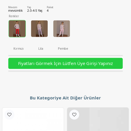
Mevsim
Yaş
Paket
mevsimlik
2-3-4-5 Yaş
4
Renkler
Kırmızı
Lila
Pembe
Fiyatları Görmek İçin Lütfen Üye Girişi Yapınız
Bu Kategoriye Ait Diğer Ürünler