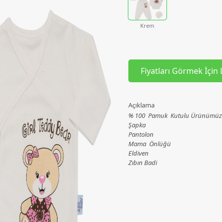
Krem
Fiyatları Görmek İçin 
Açıklama
% 100 Pamuk Kutulu Ürünümüz 5
Şapka
Pantolon
Mama Önlüğü
Eldiven
Zıbın Badi