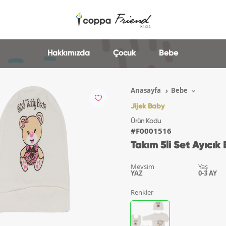
Hakkımızda
Çocuk
Bebe
Anasayfa
Bebe
Jijek Baby
Ürün Kodu
#F0001516
Takım 5li Set Ayıcık 
Mevsim
Yaş
YAZ
0-3 AY
Renkler