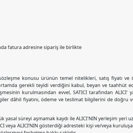
nda fatura adresine sipariş ile birlikte
 sözleşme konusu ürünün temel nitelikleri, satış fiyatı ve ö
rtamda gerekli teyidi verdiğini kabul, beyan ve taahhüt ed
şmesinin kurulmasından evvel, SATICI tarafından ALICI' ya
rgiler dâhil fiyatını, ödeme ve teslimat bilgilerini de doğru 
k yasal süreyi aşmamak kaydı ile ALICI'NIN yerleşim yeri uza
ICI veya ALICI’NIN gösterdiği adresteki kişi ve/veya kuruluşa
zleşmeyi feshetme hakkı saklıdır.