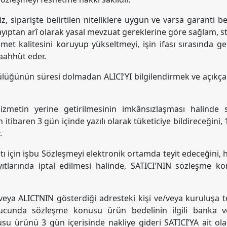
 siparişte belirtilen niteliklere uygun ve varsa garanti bel
lü ayıptan arî olarak yasal mevzuat gereklerine göre sağlam, s
zmet kalitesini koruyup yükseltmeyi, işin ifası sırasında ge
aahhüt eder.
üğünün süresi dolmadan ALICI’YI bilgilendirmek ve açıkça on
izmetin yerine getirilmesinin imkânsızlaşması halinde
tibaren 3 gün içinde yazılı olarak tüketiciye bildireceğini,
r.
tı için işbu Sözleşmeyi elektronik ortamda teyit edeceğini
tlarında iptal edilmesi halinde, SATICI'NIN sözleşme
eya ALICI’NIN gösterdiği adresteki kişi ve/veya kuruluşa te
sonucunda sözleşme konusu ürün bedelinin ilgili banka v
 ürünü 3 gün içerisinde nakliye gideri SATICI’YA ait olac