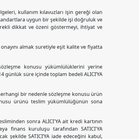
geleri, kullanım kılavuzları işin gereği olan
tandartlara uygun bir şekilde işi doğruluk ve
rekli dikkat ve özeni göstermeyi, ihtiyat ve
ayını almak suretiyle eşit kalite ve fiyatta
 sözleşme konusu yükümlülüklerini yerine
 14 günlük süre içinde toplam bedeli ALICI’YA
, herhangi bir nedenle sözleşme konusu ürün
 konusu ürünü teslim yükümlülüğünün sona
sliminden sonra ALICI'YA ait kredi kartının
eya finans kuruluşu tarafından SATICI'YA
ak şekilde SATICI’YA iade edeceğini kabul,