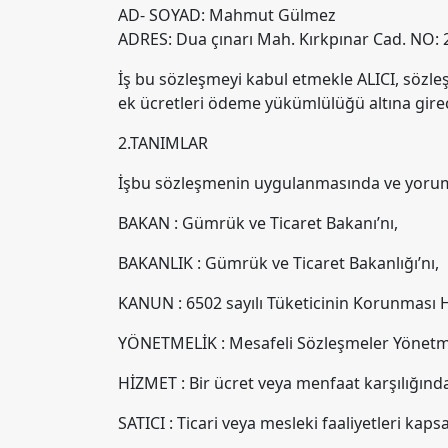
AD- SOYAD: Mahmut Gülmez
ADRES: Dua çınarı Mah. Kırkpınar Cad. NO: 
İş bu sözleşmeyi kabul etmekle ALICI, sözleş
ek ücretleri ödeme yükümlülüğü altına girec
2.TANIMLAR
İşbu sözleşmenin uygulanmasında ve yorumlan
BAKAN : Gümrük ve Ticaret Bakanı’nı,
BAKANLIK : Gümrük ve Ticaret Bakanlığı’nı,
KANUN : 6502 sayılı Tüketicinin Korunması
YÖNETMELİK : Mesafeli Sözleşmeler Yönetme
HİZMET : Bir ücret veya menfaat karşılığınd
SATICI : Ticari veya mesleki faaliyetleri k