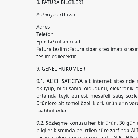
8. FATURA BİLGİLERİ
Ad/Soyadı/Unvan
Adres
Telefon
Eposta/kullanıcı adı
Fatura teslim :Fatura sipariş teslimatı sırası
teslim edilecektir.
9. GENEL HÜKÜMLER
9.1. ALICI, SATICI’YA ait internet sitesinde
okuyup, bilgi sahibi olduğunu, elektronik o
ortamda teyit etmesi, mesafeli satış sözle
ürünlere ait temel özellikleri, ürünlerin ve
taahhüt eder.
9.2. Sözleşme konusu her bir ürün, 30 günlü
bilgiler kısmında belirtilen süre zarfında AL
teslim edilememesi durumunda, ALICI’NIN sö